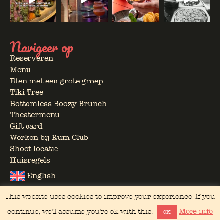
Navigeer op
Reserveren
Menu
Eten met een grote groep
Tiki Tree
Bottomless Boozy Brunch
Theatermenu
Gift card
Werken bij Rum Club
Shoot locatie
Huisregels
English
This website uses cookies to improve your experience. If you
More info
continue, we'll assume you're ok with this.
OK