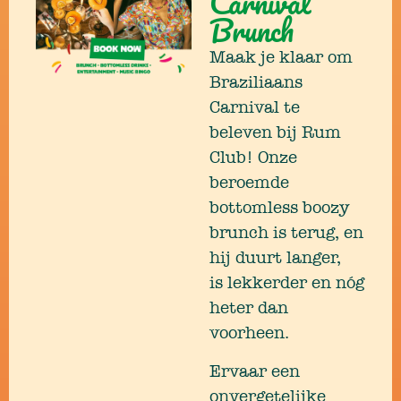
Carnival
Brunch
Maak je klaar om
Braziliaans
Carnival te
beleven bij Rum
Club! Onze
beroemde
bottomless boozy
brunch is terug, en
hij duurt langer,
is lekkerder en nóg
heter dan
voorheen.
Ervaar een
onvergetelijke