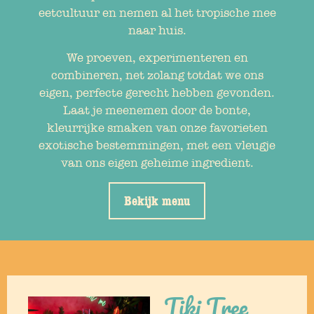
eetcultuur en nemen al het tropische mee
naar huis.
We proeven, experimenteren en
combineren, net zolang totdat we ons
eigen, perfecte gerecht hebben gevonden.
Laat je meenemen door de bonte,
kleurrijke smaken van onze favorieten
exotische bestemmingen, met een vleugje
van ons eigen geheime ingredient.
Bekijk menu
Tiki Tree